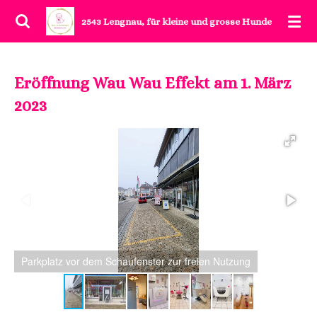
Zum
2543 Lengnau,
für kleine und grosse Hunde
Hauptinhalt
springen
Eröffnung Wau Wau Effekt am 1. März
2023
Parkplatz vor dem Schaufenster zur freien Nutzung
E