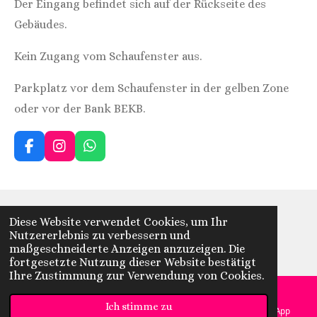
Der Eingang befindet sich auf der Rückseite des
Gebäudes.
Kein Zugang vom Schaufenster aus.
Parkplatz vor dem Schaufenster in der gelben Zone
oder vor der Bank BEKB.
F
I
W
a
n
h
c
s
a
e
t
t
b
a
s
o
g
A
Diese Website verwendet Cookies, um Ihr
© 2023 - 2026 wauwaueffekt hundesalon
o
r
p
Nutzererlebnis zu verbessern und
Mit Unterstützung von
Webador
k
a
p
maßgeschneiderte Anzeigen anzuzeigen. Die
m
fortgesetzte Nutzung dieser Website bestätigt
Ihre Zustimmung zur Verwendung von Cookies.
Ich stimme zu
E-Mail
Telefon
Karte
WhatsApp